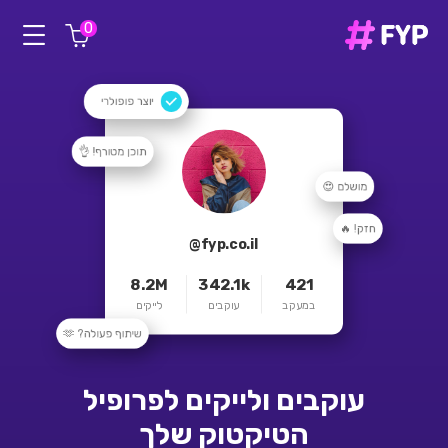
0
יוצר פופולרי
תוכן מטורף! 👌
מושלם 😍
חזק! 🔥
@fyp.co.il
8.2M
342.1k
421
במעקב
עוקבים
לייקים
שיתוף פעולה? 🫶
עוקבים ולייקים לפרופיל
הטיקטוק שלך