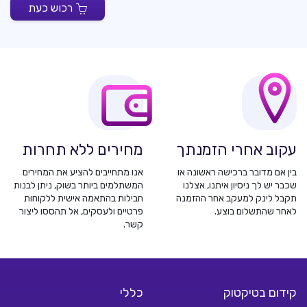
750 עוקבים
₪30
₪40.5
חסוך 26%
רכוש כעת
2,500 עוקבים
₪100
₪140.8
חסוך 29%
5,000 עוקבים
₪200
₪322.6
חסוך 38%
7,500 עוקבים
₪300
₪666.7
חסוך 55%
10,000 עוקבים
₪400
₪2105.3
חסוך 81%
עקוב אחרי הזמנתך
מחירים ללא תחרות
בין אם מדובר ברכישה ראשונה או
אנו מתחייבים להציע את המחירים
שכבר יש לך ניסיון איתנו, אצלנו
המשתלמים ביותר בשוק, ניתן לבנות
תקבל לינק למעקב אחר ההזמנה
חבילות בהתאמה אישית ללקוחות
לאחר שהתשלום בוצע.
פרטיים ולעסקים, אל תהססו ליצור
קשר.
קידום בטיקטוק
כללי